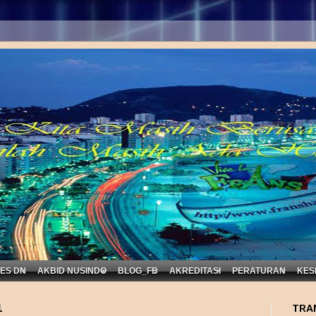
Disaa
KES DN
AKBID NUSINDO
BLOG_FB
AKREDITASI
PERATURAN
KES
1
TRA