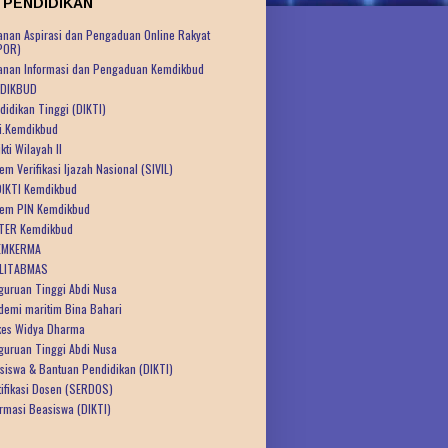
 PENDIDIKAN
anan Aspirasi dan Pengaduan Online Rakyat
POR)
anan Informasi dan Pengaduan Kemdikbud
DIKBUD
didikan Tinggi (DIKTI)
ti.Kemdikbud
kti Wilayah II
em Verifikasi Ijazah Nasional (SIVIL)
IKTI Kemdikbud
tem PIN Kemdikbud
TER Kemdikbud
EMKERMA
LITABMAS
guruan Tinggi Abdi Nusa
demi maritim Bina Bahari
kes Widya Dharma
guruan Tinggi Abdi Nusa
siswa & Bantuan Pendidikan (DIKTI)
tifikasi Dosen (SERDOS)
ormasi Beasiswa (DIKTI)