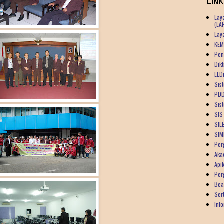
LINK
Lay
(LA
Lay
KEM
Pen
Dik
LLDi
Sist
PDD
Sis
SIS
SIL
SIM
Per
Aka
Api
Per
Bea
Ser
Inf