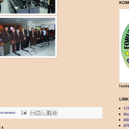
KOM
Faceba
LIN
STI
ada komentar:
Aka
AKB
API
11