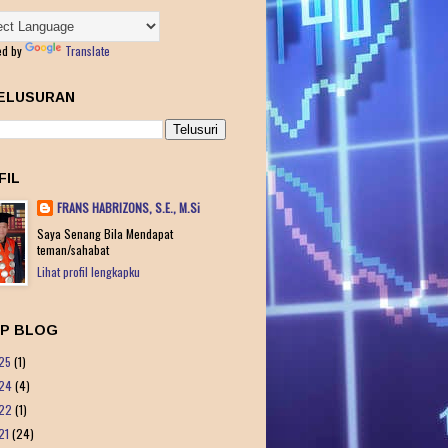
ed by
Translate
ELUSURAN
FIL
FRANS HABRIZONS, S.E., M.Si
Saya Senang Bila Mendapat
teman/sahabat
Lihat profil lengkapku
IP BLOG
25
(1)
24
(4)
22
(1)
21
(24)