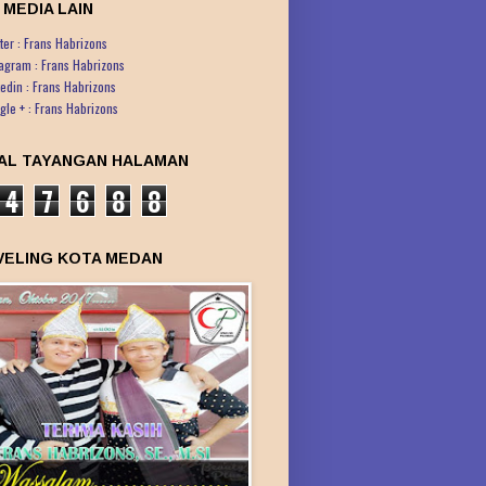
 MEDIA LAIN
ter : Frans Habrizons
tagram : Frans Habrizons
kedin : Frans Habrizons
gle + : Frans Habrizons
AL TAYANGAN HALAMAN
4
7
6
8
8
VELING KOTA MEDAN