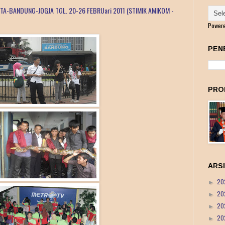
A-BANDUNG-JOGJA TGL. 20-26 FEBRUari 2011 (STIMIK AMIKOM -
Power
PEN
PRO
ARS
20
►
20
►
20
►
20
►