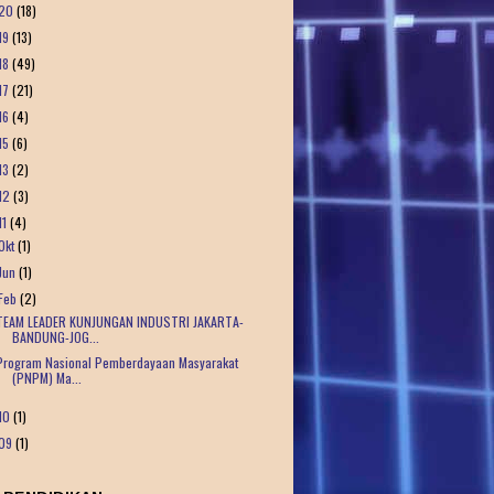
20
(18)
19
(13)
18
(49)
17
(21)
16
(4)
15
(6)
13
(2)
12
(3)
11
(4)
Okt
(1)
Jun
(1)
Feb
(2)
TEAM LEADER KUNJUNGAN INDUSTRI JAKARTA-
BANDUNG-JOG...
Program Nasional Pemberdayaan Masyarakat
(PNPM) Ma...
10
(1)
09
(1)