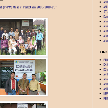
AKB
at (PNPM) Mandiri Perkotaan 2009-2010-2011
AMI
STI
Kom
Alu
Alu
Alu
Alu
Alu
LIN
PER
KHA
KOM
API
AKA
AKB
AKB
NUR
PER