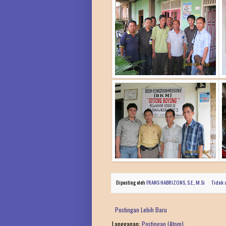
Diposting oleh
FRANS HABRIZONS, S.E., M.Si
Tidak 
Postingan Lebih Baru
Langganan:
Postingan (Atom)