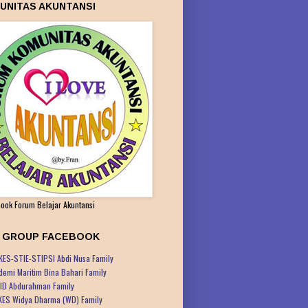
UNITAS AKUNTANSI
ook Forum Belajar Akuntansi
K GROUP FACEBOOK
KES-STIE-STIPSI Abdi Nusa Family
demi Maritim Bina Bahari Family
ID Abdurahman Family
KES Widya Dharma (WD) Family