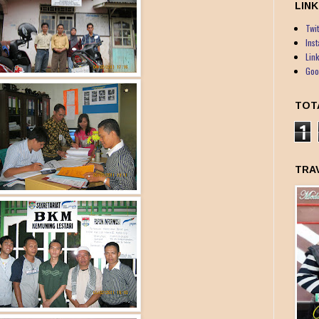
LINK
Twit
Ins
Lin
Goo
TOT
1
TRA