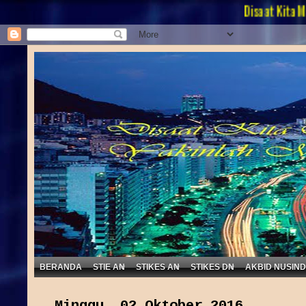
Disaat Kita Masih Be
BERANDA
STIE AN
STIKES AN
STIKES DN
AKBID NUSIN
Minggu, 02 Oktober 2016