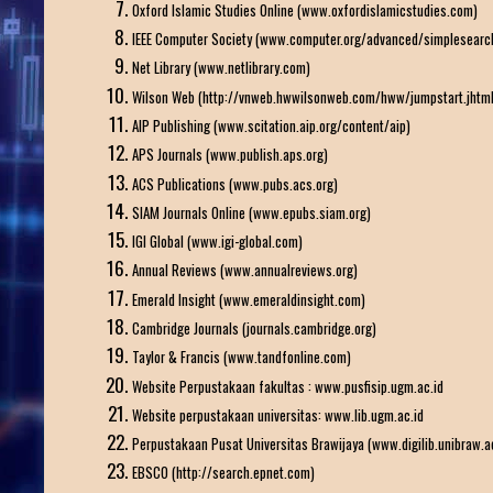
Oxford Islamic Studies Online (www.oxfordislamicstudies.com)
IEEE Computer Society (www.computer.org/advanced/simplesearch
Net Library (www.netlibrary.com)
Wilson Web (http://vnweb.hwwilsonweb.com/hww/jumpstart.jhtml
AIP Publishing (www.scitation.aip.org/content/aip)
APS Journals (www.publish.aps.org)
ACS Publications (www.pubs.acs.org)
SIAM Journals Online (www.epubs.siam.org)
IGI Global (www.igi-global.com)
Annual Reviews (www.annualreviews.org)
Emerald Insight (www.emeraldinsight.com)
Cambridge Journals (journals.cambridge.org)
Taylor & Francis (www.tandfonline.com)
Website Perpustakaan fakultas : www.pusfisip.ugm.ac.id
Website perpustakaan universitas: www.lib.ugm.ac.id
Perpustakaan Pusat Universitas Brawijaya (www.digilib.unibraw.ac
EBSCO (http://search.epnet.com)