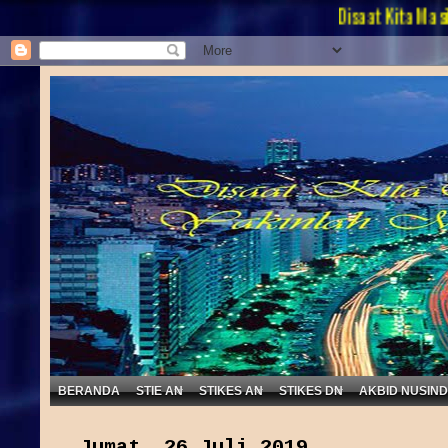
Disaat Kita Masih Berusah
BERANDA
STIE AN
STIKES AN
STIKES DN
AKBID NUSIN
Jumat, 26 Juli 2019