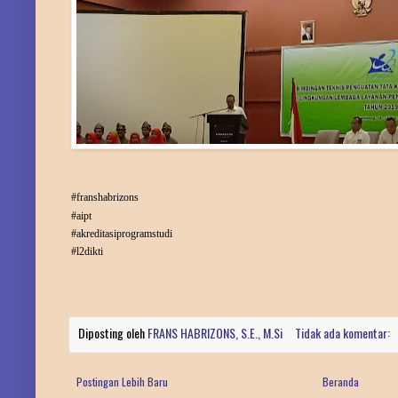
#franshabrizons
#aipt
#akreditasiprogramstudi
#l2dikti
Diposting oleh
FRANS HABRIZONS, S.E., M.Si
Tidak ada komentar:
Postingan Lebih Baru
Beranda