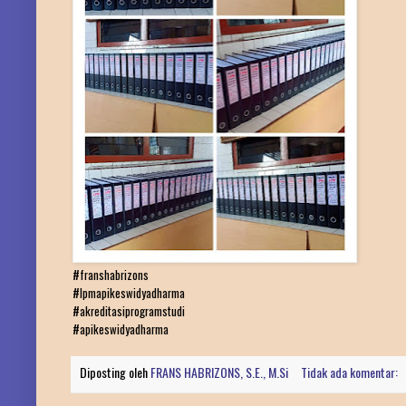
#franshabrizons
#lpmapikeswidyadharma
#akreditasiprogramstudi
#apikeswidyadharma
Diposting oleh
FRANS HABRIZONS, S.E., M.Si
Tidak ada komentar: