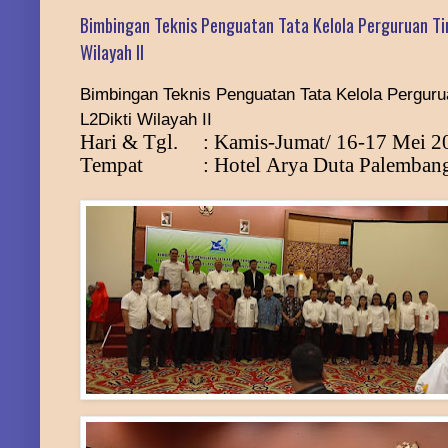
Bimbingan Teknis Penguatan Tata Kelola Perguruan Ti
Wilayah II
Bimbingan Teknis Penguatan Tata Kelola Perguru
L2Dikti Wilayah II
Hari &
T
gl.
: Kamis
-
Jumat
/
16-17 Mei 2
Tempat
:
Hotel
Arya Duta
Palemban