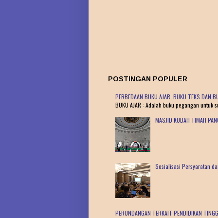
POSTINGAN POPULER
PERBEDAAN BUKU AJAR, BUKU TEKS DAN BU
BUKU AJAR : Adalah buku pegangan untuk sua
MASJID KUBAH TIMAH PA
Sosialisasi Persyaratan 
PERUNDANGAN TERKAIT PENDIDIKAN TINGG