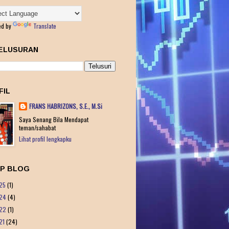
ed by
Translate
ELUSURAN
FIL
FRANS HABRIZONS, S.E., M.Si
Saya Senang Bila Mendapat
teman/sahabat
Lihat profil lengkapku
IP BLOG
25
(1)
24
(4)
22
(1)
21
(24)