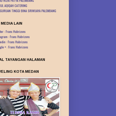
ID RIZKI PATYA PALEMBANG
UL AQIQAH CATERING
GURUAN TINGGI BINA SRIWIJAYA PALEMBANG
 MEDIA LAIN
ter : Frans Habrizons
tagram : Frans Habrizons
kedin : Frans Habrizons
gle + : Frans Habrizons
AL TAYANGAN HALAMAN
VELING KOTA MEDAN