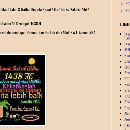
20
►
aaf Lahir & Bathin Kepada Bapak/ Ibu/ Sdr/i/ Kakak/ Adik/
20
►
..
ul Adha 10 Dzulhijah 1438 H
LINK
 selalu mendapat Rahmat dan Berkah dari Allah SWT. Aamiin YRA.
Lay
(LA
Lay
KEM
Pen
Dik
LLDi
Sist
PDD
Sis
SIS
SIL
SIM
Per
Aka
Api
Per