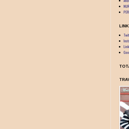
AKB
NUR
PER
LINK
Twit
Ins
Lin
Goo
TOT
TRA