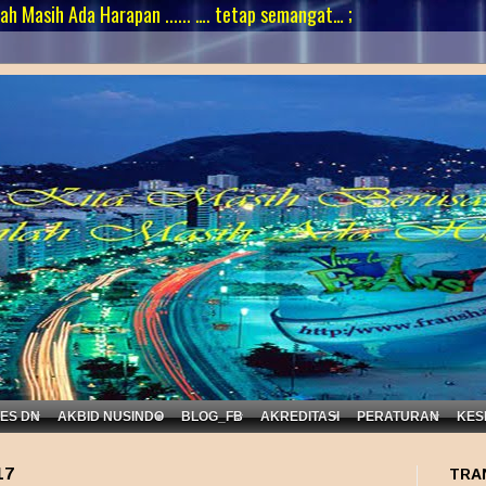
Ada Harapan ...... …. tetap semangat… ;
KES DN
AKBID NUSINDO
BLOG_FB
AKREDITASI
PERATURAN
KES
17
TRA