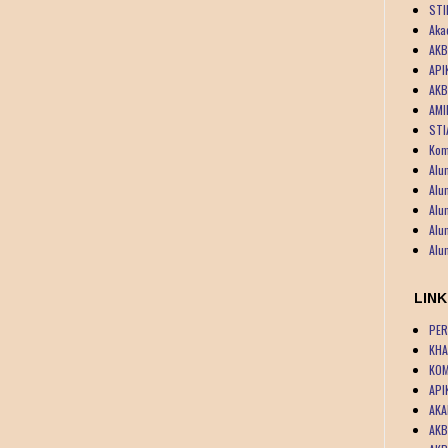
STI
Aka
AKB
API
AKB
AMI
STI
Kom
Alu
Alu
Alu
Alu
Alu
LIN
PER
KHA
KOM
API
AKA
AKB