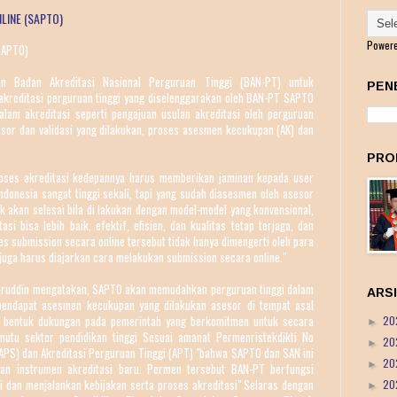
LINE (SAPTO)
Power
(SAPTO)
 Badan Akreditasi Nasional Perguruan Tinggi (BAN-PT) untuk
PEN
 akreditasi perguruan tinggi yang diselenggarakan oleh BAN-PT SAPTO
lam akreditasi seperti pengajuan usulan akreditasi oleh perguruan
sor dan validasi yang dilakukan, proses asesmen kecukupan (AK) dan
PRO
oses akreditasi kedepannya harus memberikan jaminan kepada user
donesia sangat tinggi sekali, tapi yang sudah diasesmen oleh asesor
k akan selesai bila di lakukan dengan model-model yang konvensional,
 bisa lebih baik, efektif, efisien, dan kualitas tetap terjaga, dan
es submission secara online tersebut tidak hanya dimengerti oleh para
i juga harus diajarkan cara melakukan submission secara online."
saruddin mengatakan, SAPTO akan memudahkan perguruan tinggi dalam
ARS
endapat asesmen kecukupan yang dilakukan asesor di tempat asal
ai bentuk dukungan pada pemerintah yang berkomitmen untuk secara
20
►
utu sektor pendidikan tinggi Sesuai amanat Permenristekdikti No
20
►
APS) dan Akreditasi Perguruan Tinggi (APT) "bahwa SAPTO dan SAN ini
20
►
an instrumen akreditasi baru. Permen tersebut BAN-PT berfungsi
i dan menjalankan kebijakan serta proses akreditasi" Selaras dengan
20
►