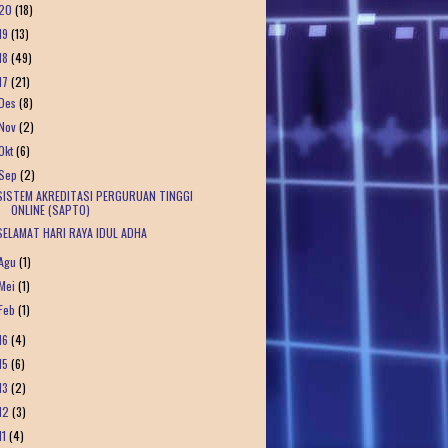
20
(18)
19
(13)
18
(49)
17
(21)
Des
(8)
Nov
(2)
Okt
(6)
Sep
(2)
SISTEM AKREDITASI PERGURUAN TINGGI
ONLINE (SAPTO)
SELAMAT HARI RAYA IDUL ADHA
Agu
(1)
Mei
(1)
Feb
(1)
16
(4)
15
(6)
13
(2)
12
(3)
11
(4)