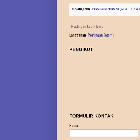
Diposting oleh
FRANS HABRIZONS, S.E., M.Si
Tidak 
Postingan Lebih Baru
Langganan:
Postingan (Atom)
PENGIKUT
FORMULIR KONTAK
Nama