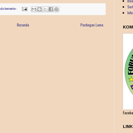
Bea
Ser
ada komentar:
Inf
Beranda
Postingan Lama
KOM
Faceba
LIN