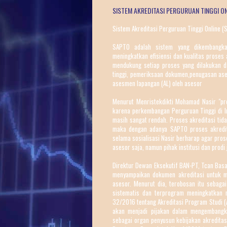
SISTEM AKREDITASI PERGURUAN TINGGI ON
Sistem Akreditasi Perguruan Tinggi Online 
SAPTO adalah sistem yang dikembangkan
meningkatkan efisiensi dan kualitas proses
mendukung setiap proses yang dilakukan da
tinggi, pemeriksaan dokumen,penugasan ase
asesmen lapangan (AL) oleh asesor
Menurut Menristekdikti Mohamad Nasir "pr
karena perkembangan Perguruan Tinggi di In
masih sangat rendah. Proses akreditasi tida
maka dengan adanya SAPTO proses akreditasi
selama sosialisasi Nasir berharap agar pros
asesor saja, namun pihak institusi dan prod
Direktur Dewan Eksekutif BAN-PT, Tcan Ba
menyampaikan dokumen akreditasi untuk m
asesor. Menurut dia, terobosan itu sebag
sistematis dan terprogram meningkatkan m
32/2016 tentang Akreditasi Program Studi (
akan menjadi pijakan dalam mengembangk
sebagai organ penyusun kebijakan akreditas