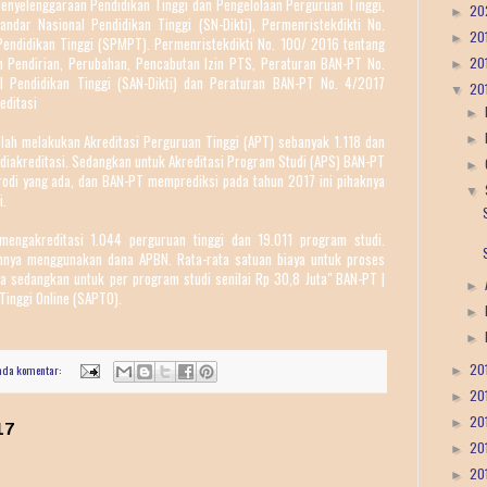
enyelenggaraan Pendidikan Tinggi dan Pengelolaan Perguruan Tinggi,
20
►
ndar Nasional Pendidikan Tinggi (SN-Dikti), Permenristekdikti No.
20
►
endidikan Tinggi (SPMPT). Permenristekdikti No. 100/ 2016 tentang
 Pendirian, Perubahan, Pencabutan Izin PTS, Peraturan BAN-PT No.
20
►
l Pendidikan Tinggi (SAN-Dikti) dan Peraturan BAN-PT No. 4/2017
20
▼
editasi
►
lah melakukan Akreditasi Perguruan Tinggi (APT) sebanyak 1.118 dan
►
 diakreditasi. Sedangkan untuk Akreditasi Program Studi (APS) BAN-PT
►
rodi yang ada, dan BAN-PT memprediksi pada tahun 2017 ini pihaknya
▼
i.
engakreditasi 1.044 perguruan tinggi dan 19.011 program studi.
hnya menggunakan dana APBN. Rata-rata satuan biaya untuk proses
uta sedangkan untuk per program studi senilai Rp 30,8 Juta" BAN-PT |
►
Tinggi Online (SAPTO).
►
►
20
ada komentar:
►
20
►
20
►
17
20
►
20
►