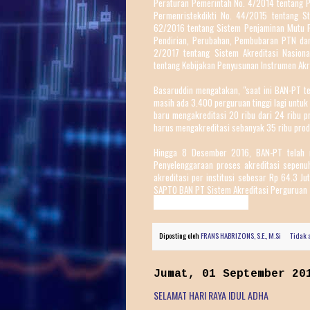
Peraturan Pemerintah No. 4/2014 tentang P
Permenristekdikti No. 44/2015 tentang Sta
62/2016 tentang Sistem Penjaminan Mutu P
Pendirian, Perubahan, Pembubaran PTN dan
2/2017 tentang Sistem Akreditasi Nasiona
tentang Kebijakan Penyusunan Instrumen Akr
Basaruddin mengatakan, "saat ini BAN-PT te
masih ada 3.400 perguruan tinggi lagi untuk
baru mengakreditasi 20 ribu dari 24 ribu p
harus mengakreditasi sebanyak 35 ribu prod
Hingga 8 Desember 2016, BAN-PT telah m
Penyelenggaraan proses akreditasi sepenu
akreditasi per institusi sebesar Rp 64.3 J
SAPTO BAN PT Sistem Akreditasi Perguruan 
https://sapto.banpt.or.id/
Diposting oleh
FRANS HABRIZONS, S.E., M.Si
Tidak 
Jumat, 01 September 20
SELAMAT HARI RAYA IDUL ADHA