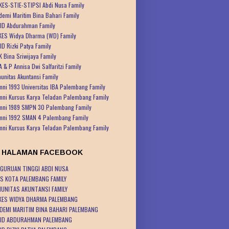
KES-STIE-STIPSI Abdi Nusa Family
demi Maritim Bina Bahari Family
ID Abdurahman Family
KES Widya Dharma (WD) Family
ID Rizki Patya Family
K Bina Sriwijaya Family
A & P Annisa Dwi Salfaritzi Family
unitas Akuntansi Family
mni 1993 Universitas IBA Palembang Family
mni Kursus Karya Teladan Palembang Family
mni 1989 SMPN 30 Palembang Family
mni 1992 SMAN 4 Palembang Family
mni Kursus Karya Teladan Palembang Family
K HALAMAN FACEBOOK
GURUAN TINGGI ABDI NUSA
S KOTA PALEMBANG FAMILY
UNITAS AKUNTANSI FAMILY
KES WIDYA DHARMA PALEMBANG
DEMI MARITIM BINA BAHARI PALEMBANG
ID ABDURAHMAN PALEMBANG