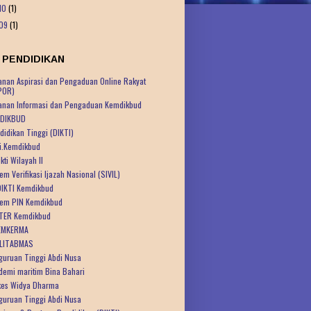
10
(1)
09
(1)
 PENDIDIKAN
anan Aspirasi dan Pengaduan Online Rakyat
POR)
anan Informasi dan Pengaduan Kemdikbud
DIKBUD
didikan Tinggi (DIKTI)
ti.Kemdikbud
kti Wilayah II
em Verifikasi Ijazah Nasional (SIVIL)
IKTI Kemdikbud
tem PIN Kemdikbud
TER Kemdikbud
EMKERMA
LITABMAS
guruan Tinggi Abdi Nusa
demi maritim Bina Bahari
kes Widya Dharma
guruan Tinggi Abdi Nusa