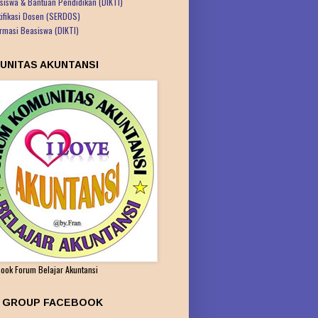
siswa & Bantuan Pendidikan (DIKTI)
tifikasi Dosen (SERDOS)
ormasi Beasiswa (DIKTI)
UNITAS AKUNTANSI
ook Forum Belajar Akuntansi
K GROUP FACEBOOK