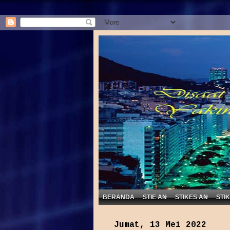
Disaat K
BERANDA
STIE AN
STIKES AN
STI
Jumat, 13 Mei 2022