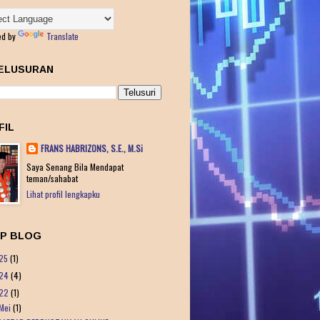
ed by
Translate
ELUSURAN
FIL
FRANS HABRIZONS, S.E., M.Si
Saya Senang Bila Mendapat
teman/sahabat
Lihat profil lengkapku
IP BLOG
25
(1)
24
(4)
22
(1)
Mei
(1)