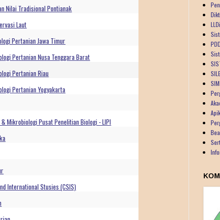
Pen
n Nilai Tradisional Pontianak
Dik
ervasi Laut
LLDi
Sist
ologi Pertanian Jawa Timur
PDD
Sis
ologi Pertanian Nusa Tenggara Barat
SIS
logi Pertanian Riau
SIL
SIM
ologi Pertanian Yogyakarta
Per
Aka
Api
 Mikrobiologi Pusat Penelitian Biologi - LIPI
Per
Bea
ika
Ser
Inf
ur
KOM
nd International Stusies (CSIS)
n
rian