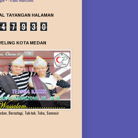
gle + : Frans Habrizons
AL TAYANGAN HALAMAN
4
7
9
3
0
VELING KOTA MEDAN
edan, Berastagi, Tuk-tuk, Toba, Samosir