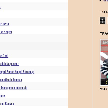
Goo
a
TOT
1
Business
ar Negeri
TRA
an Padi
epuluh Nopember
Negeri Sunan Ampel Surabaya
ormatika Indonesia
n Manajemen Indonesia
Kota M
dung
rapan Bangsa