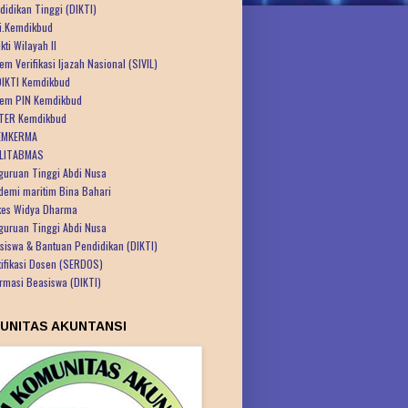
didikan Tinggi (DIKTI)
ti.Kemdikbud
kti Wilayah II
em Verifikasi Ijazah Nasional (SIVIL)
IKTI Kemdikbud
tem PIN Kemdikbud
TER Kemdikbud
EMKERMA
LITABMAS
guruan Tinggi Abdi Nusa
demi maritim Bina Bahari
kes Widya Dharma
guruan Tinggi Abdi Nusa
siswa & Bantuan Pendidikan (DIKTI)
tifikasi Dosen (SERDOS)
ormasi Beasiswa (DIKTI)
UNITAS AKUNTANSI