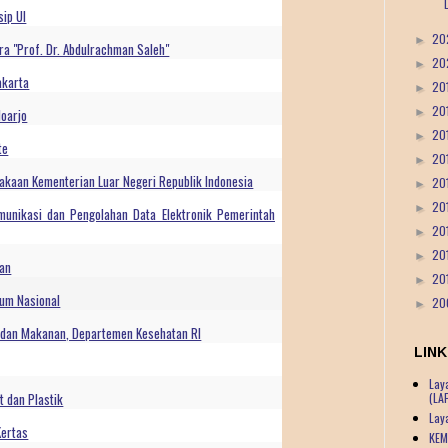
sip UI
20
►
a "Prof. Dr. Abdulrachman Saleh"
20
►
akarta
20
►
20
►
doarjo
20
►
te
20
►
takaan Kementerian Luar Negeri Republik Indonesia
20
►
20
►
munikasi dan Pengolahan Data Elektronik Pemerintah
20
►
20
►
tan
20
►
um Nasional
20
►
 dan Makanan, Departemen Kesehatan RI
LINK
Lay
(LA
t dan Plastik
Lay
Kertas
KEM