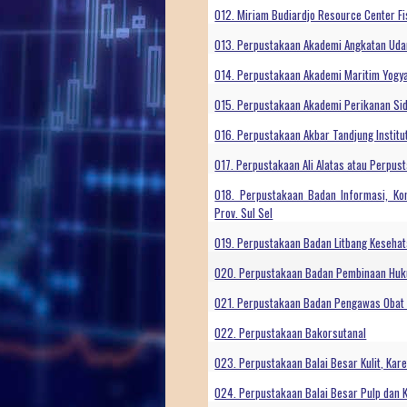
012. Miriam Budiardjo Resource Center Fi
013. Perpustakaan Akademi Angkatan Udar
014. Perpustakaan Akademi Maritim Yogy
015. Perpustakaan Akademi Perikanan Si
016. Perpustakaan Akbar Tandjung Institu
017. Perpustakaan Ali Alatas atau Perpus
018. Perpustakaan Badan Informasi, Ko
Prov. Sul Sel
019. Perpustakaan Badan Litbang Keseha
020. Perpustakaan Badan Pembinaan Huk
021. Perpustakaan Badan Pengawas Obat
022. Perpustakaan Bakorsutanal
023. Perpustakaan Balai Besar Kulit, Kare
024. Perpustakaan Balai Besar Pulp dan 