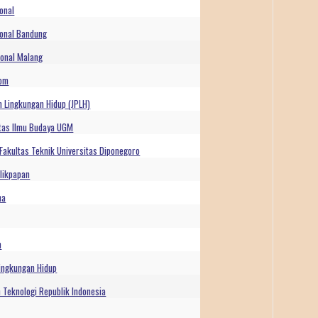
onal
ional Bandung
ional Malang
kom
 Lingkungan Hidup (JPLH)
ltas Ilmu Budaya UGM
Fakultas Teknik Universitas Diponegoro
likpapan
na
n
ingkungan Hidup
 Teknologi Republik Indonesia