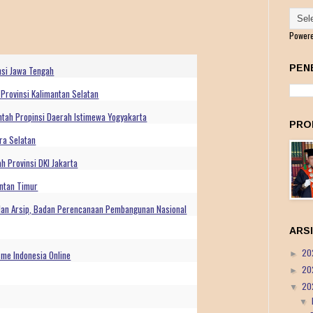
Power
PEN
nsi Jawa Tengah
Provinsi Kalimantan Selatan
tah Propinsi Daerah Istimewa Yogyakarta
PRO
ra Selatan
h Provinsi DKI Jakarta
antan Timur
dan Arsip, Badan Perencanaan Pembangunan Nasional
ARS
20
me Indonesia Online
►
20
►
20
▼
▼