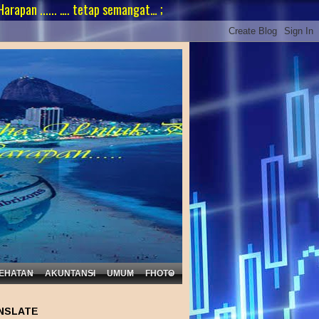
... …. tetap semangat… ;
EHATAN
AKUNTANSI
UMUM
FHOTO
NSLATE