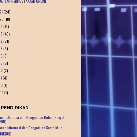
DAFTAR PERPUSTAKAAN ONLINE
21
(24)
20
(18)
19
(13)
18
(49)
17
(21)
16
(4)
15
(6)
13
(2)
12
(3)
11
(4)
10
(1)
09
(1)
 PENDIDIKAN
anan Aspirasi dan Pengaduan Online Rakyat
POR)
anan Informasi dan Pengaduan Kemdikbud
DIKBUD