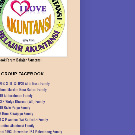
ook Forum Belajar Akuntansi
K GROUP FACEBOOK
KES-STIE-STIPSI Abdi Nusa Family
demi Maritim Bina Bahari Family
ID Abdurahman Family
KES Widya Dharma (WD) Family
ID Rizki Patya Family
K Bina Sriwijaya Family
A & P Annisa Dwi Salfaritzi Family
unitas Akuntansi Family
mni 1993 Universitas IBA Palembang Family