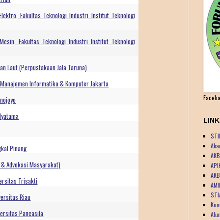
ktro, Fakultas Teknologi Industri Institut Teknologi
sin, Fakultas Teknologi Industri Institut Teknologi
an Laut (Perpustakaan Jala Taruna)
i Manajemen Informatika & Komputer Jakarta
Faceba
unojoyo
idyatama
LIN
STI
Aka
gkal Pinang
AKB
 & Advokasi Masyarakat)
API
AKB
rsitas Trisakti
AMI
STI
ersitas Riau
Kom
ersitas Pancasila
Alu