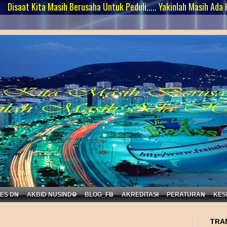
ita Masih Berusaha Untuk Peduli..... Yakinlah Masih Ada Harapan ...
KES DN
AKBID NUSINDO
BLOG_FB
AKREDITASI
PERATURAN
KES
TRA