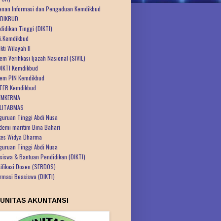
anan Informasi dan Pengaduan Kemdikbud
DIKBUD
didikan Tinggi (DIKTI)
ti.Kemdikbud
kti Wilayah II
em Verifikasi Ijazah Nasional (SIVIL)
IKTI Kemdikbud
tem PIN Kemdikbud
TER Kemdikbud
EMKERMA
LITABMAS
guruan Tinggi Abdi Nusa
demi maritim Bina Bahari
kes Widya Dharma
guruan Tinggi Abdi Nusa
siswa & Bantuan Pendidikan (DIKTI)
tifikasi Dosen (SERDOS)
ormasi Beasiswa (DIKTI)
UNITAS AKUNTANSI