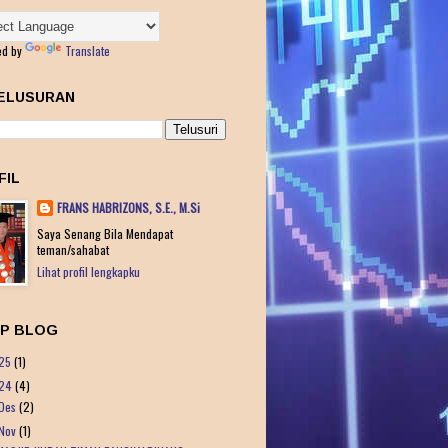
ed by
Translate
ELUSURAN
FIL
FRANS HABRIZONS, S.E., M.Si
Saya Senang Bila Mendapat
teman/sahabat
Lihat profil lengkapku
IP BLOG
25
(1)
24
(4)
Des
(2)
Nov
(1)