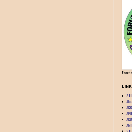
Faceba
LIN
STI
Aka
AKB
API
AKB
AMI
STI