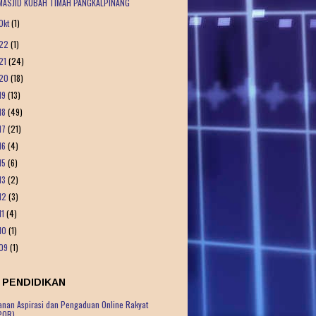
MASJID KUBAH TIMAH PANGKALPINANG
Okt
(1)
22
(1)
21
(24)
20
(18)
19
(13)
18
(49)
17
(21)
16
(4)
15
(6)
13
(2)
12
(3)
11
(4)
10
(1)
09
(1)
 PENDIDIKAN
anan Aspirasi dan Pengaduan Online Rakyat
POR)