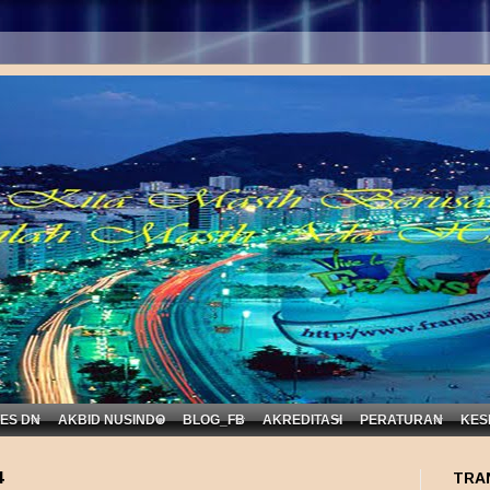
KES DN
AKBID NUSINDO
BLOG_FB
AKREDITASI
PERATURAN
KES
4
TRA