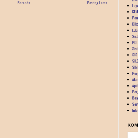
Beranda
Posting Lama
Lay
KEM
Pen
Dik
LLDi
Sist
PDD
Sis
SIS
SIL
SIM
Per
Aka
Api
Per
Bea
Ser
Inf
KOM