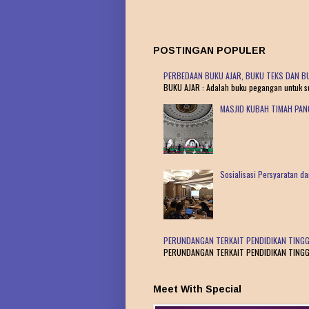
POSTINGAN POPULER
PERBEDAAN BUKU AJAR, BUKU TEKS DAN BU
BUKU AJAR : Adalah buku pegangan untuk sua
MASJID KUBAH TIMAH PA
Sosialisasi Persyaratan 
PERUNDANGAN TERKAIT PENDIDIKAN TINGG
PERUNDANGAN TERKAIT PENDIDIKAN TINGGI : 
Meet With Special