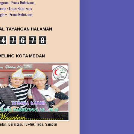
tagram : Frans Habrizons
kedin : Frans Habrizons
gle + : Frans Habrizons
AL TAYANGAN HALAMAN
4
7
6
7
8
VELING KOTA MEDAN
edan, Berastagi, Tuk-tuk, Toba, Samosir