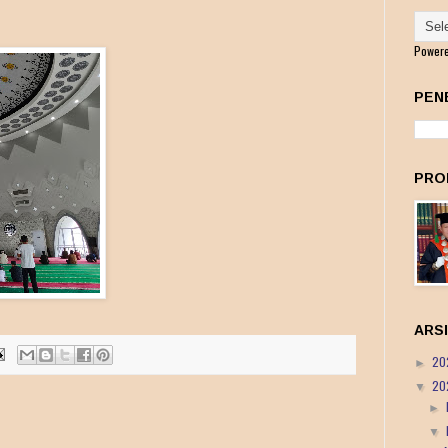
Power
PEN
PRO
ARS
20
►
20
▼
►
▼