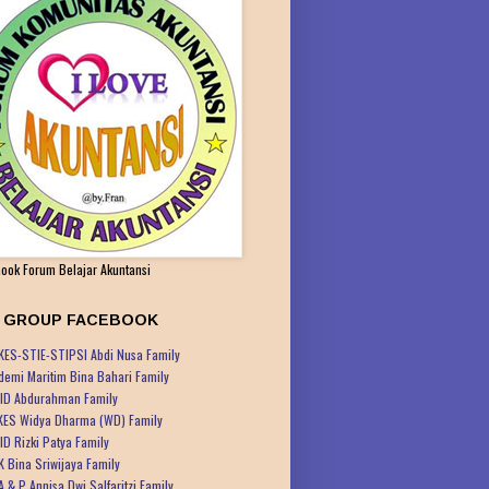
ook Forum Belajar Akuntansi
K GROUP FACEBOOK
KES-STIE-STIPSI Abdi Nusa Family
demi Maritim Bina Bahari Family
ID Abdurahman Family
KES Widya Dharma (WD) Family
ID Rizki Patya Family
K Bina Sriwijaya Family
A & P Annisa Dwi Salfaritzi Family