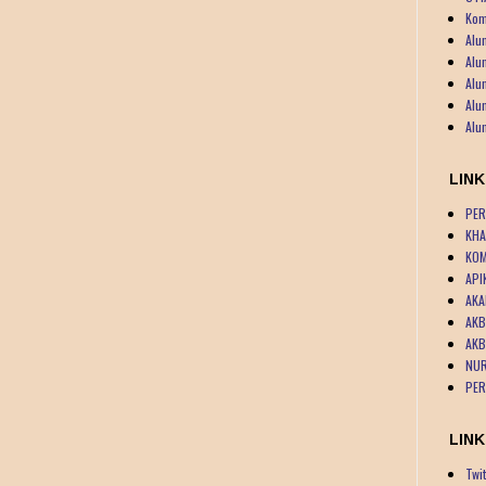
Kom
Alu
Alu
Alu
Alu
Alu
LIN
PER
KHA
KOM
API
AKA
AKB
AKB
NUR
PER
LINK
Twit