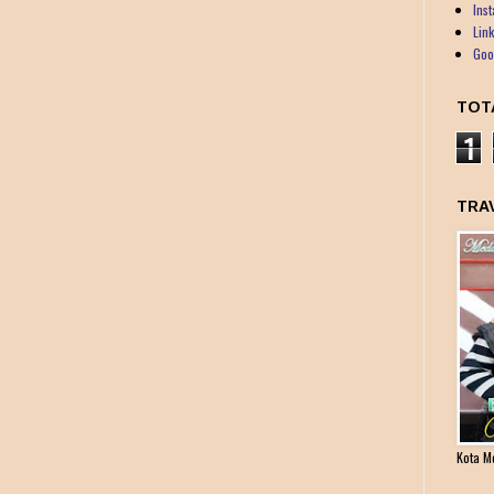
Ins
Lin
Goo
TOT
1
TRA
Kota M