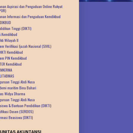
anan Aspirasi dan Pengaduan Online Rakyat
POR)
anan Informasi dan Pengaduan Kemdikbud
DIKBUD
didikan Tinggi (DIKTI)
ti.Kemdikbud
kti Wilayah II
em Verifikasi Ijazah Nasional (SIVIL)
IKTI Kemdikbud
tem PIN Kemdikbud
TER Kemdikbud
EMKERMA
LITABMAS
guruan Tinggi Abdi Nusa
demi maritim Bina Bahari
kes Widya Dharma
guruan Tinggi Abdi Nusa
siswa & Bantuan Pendidikan (DIKTI)
tifikasi Dosen (SERDOS)
ormasi Beasiswa (DIKTI)
UNITAS AKUNTANSI