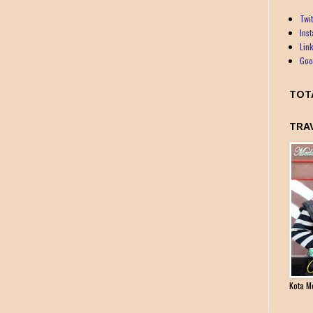
Twit
Ins
Lin
Goo
TOT
TRA
Kota M