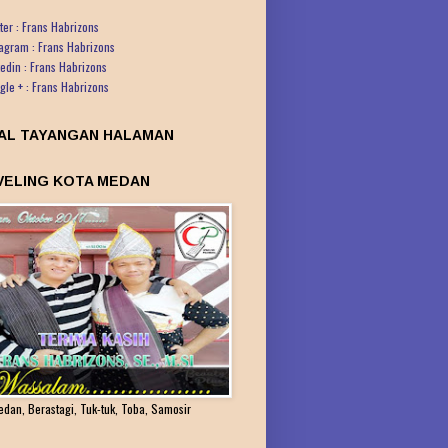
ter : Frans Habrizons
tagram : Frans Habrizons
kedin : Frans Habrizons
gle + : Frans Habrizons
AL TAYANGAN HALAMAN
VELING KOTA MEDAN
edan, Berastagi, Tuk-tuk, Toba, Samosir