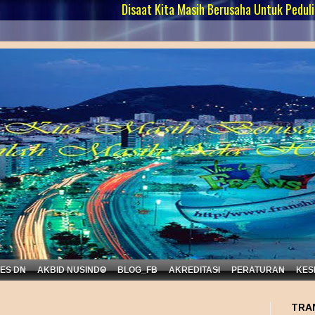
Disaat Kita Masih Berusaha Untuk Peduli..... Yakinl
KES DN
AKBID NUSINDO
BLOG_FB
AKREDITASI
PERATURAN
KES
TRA