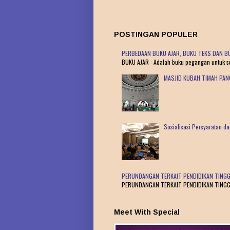
POSTINGAN POPULER
PERBEDAAN BUKU AJAR, BUKU TEKS DAN BU
BUKU AJAR : Adalah buku pegangan untuk sua
MASJID KUBAH TIMAH PA
Sosialisasi Persyaratan 
PERUNDANGAN TERKAIT PENDIDIKAN TINGG
PERUNDANGAN TERKAIT PENDIDIKAN TINGGI : 
Meet With Special