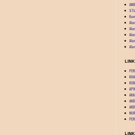
AMI
STI
Kom
Alu
Alu
Alu
Alu
Alu
LIN
PER
KHA
KOM
API
AKA
AKB
AKB
NUR
PER
LINK