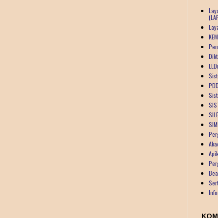
Lay
(LA
Lay
KEM
Pen
Dik
LLDi
Sist
PDD
Sis
SIS
SIL
SIM
Per
Aka
Api
Per
Bea
Ser
Inf
KOM