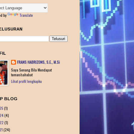
ed by
Translate
ELUSURAN
FIL
FRANS HABRIZONS, S.E., M.Si
Saya Senang Bila Mendapat
teman/sahabat
Lihat profil lengkapku
IP BLOG
25
(1)
24
(4)
22
(1)
21
(24)