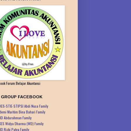
ook Forum Belajar Akuntansi
K GROUP FACEBOOK
KES-STIE-STIPSI Abdi Nusa Family
demi Maritim Bina Bahari Family
ID Abdurahman Family
KES Widya Dharma (WD) Family
ID Rizki Patya Family