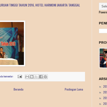
RUAN TINGGI TAHUN 2016, HOTEL HARMONI JAKARTA TANGGAL
Power
PEN
PRO
ada komentar:
ARS
20
►
Beranda
Postingan Lama
20
►
20
►
20
►