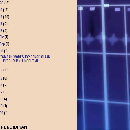
20
(18)
19
(13)
18
(49)
17
(21)
16
(4)
Okt
(1)
Sep
(1)
Jul
(1)
KEGIATAN WORKSHOP PENGELOLAAN
PERGURUAN TINGGI TAH...
Feb
(1)
15
(6)
13
(2)
12
(3)
11
(4)
10
(1)
09
(1)
 PENDIDIKAN