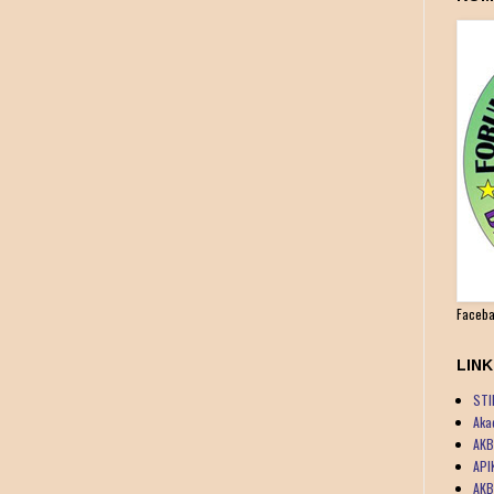
Faceba
LIN
STI
Aka
AKB
API
AKB