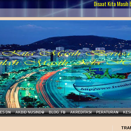
Disaat Kita Masih Berusaha Un
KES DN
AKBID NUSINDO
BLOG_FB
AKREDITASI
PERATURAN
KES
TRA