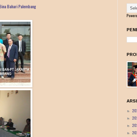
 Bina Bahari Palembang
Power
PEN
PRO
ARS
20
►
20
►
20
►
20
►