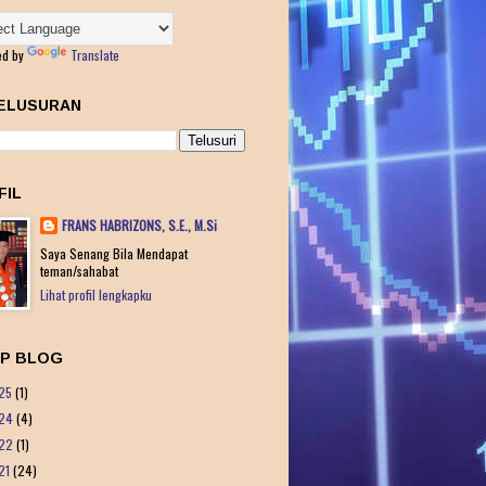
ed by
Translate
ELUSURAN
FIL
FRANS HABRIZONS, S.E., M.Si
Saya Senang Bila Mendapat
teman/sahabat
Lihat profil lengkapku
IP BLOG
25
(1)
24
(4)
22
(1)
21
(24)