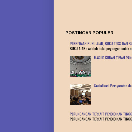
POSTINGAN POPULER
PERBEDAAN BUKU AJAR, BUKU TEKS DAN BU
BUKU AJAR : Adalah buku pegangan untuk sua
MASJID KUBAH TIMAH PA
Sosialisasi Persyaratan 
PERUNDANGAN TERKAIT PENDIDIKAN TINGG
PERUNDANGAN TERKAIT PENDIDIKAN TINGGI : 