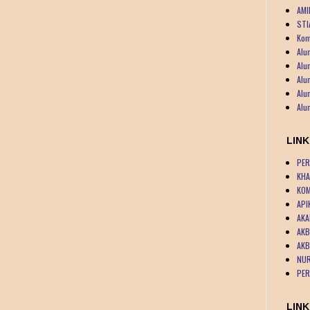
AMI
STI
Kom
Alu
Alu
Alu
Alu
Alu
LIN
PER
KHA
KOM
API
AKA
AKB
AKB
NUR
PER
LINK