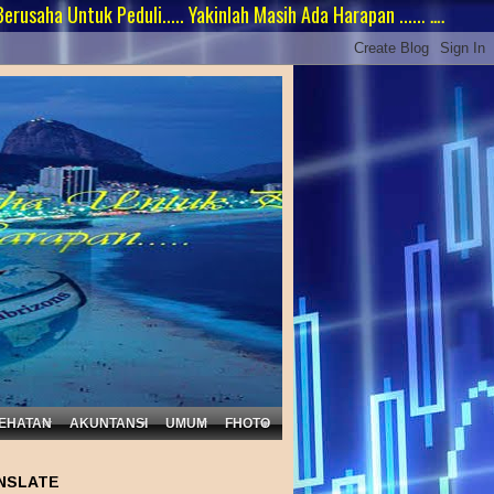
tuk Peduli..... Yakinlah Masih Ada Harapan ...... …. tetap semangat
EHATAN
AKUNTANSI
UMUM
FHOTO
NSLATE