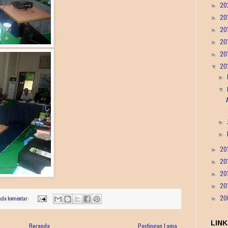
20
►
20
►
20
►
20
►
20
►
20
▼
►
▼
►
►
20
►
20
►
20
►
20
►
20
ada komentar:
►
LINK
Beranda
Postingan Lama