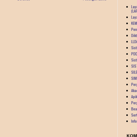
Lay
(LA
Lay
KEM
Pen
Dik
LLDi
Sist
PDD
Sis
SIS
SIL
SIM
Per
Aka
Api
Per
Bea
Ser
Inf
KOM