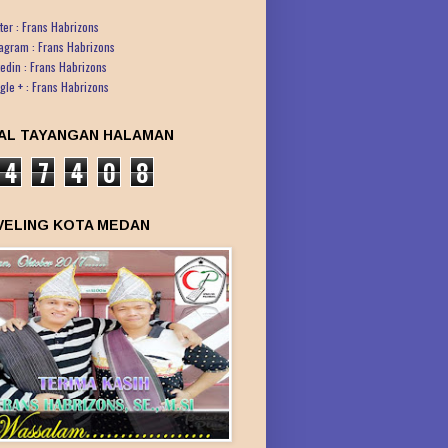
ter : Frans Habrizons
tagram : Frans Habrizons
kedin : Frans Habrizons
gle + : Frans Habrizons
AL TAYANGAN HALAMAN
4
7
4
0
8
VELING KOTA MEDAN