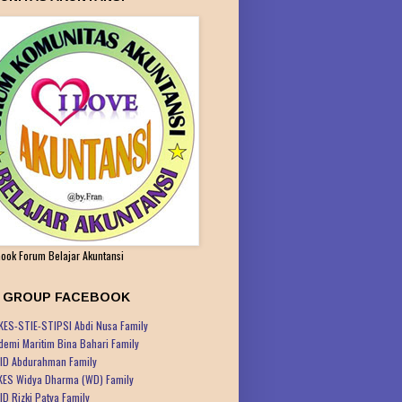
ook Forum Belajar Akuntansi
K GROUP FACEBOOK
KES-STIE-STIPSI Abdi Nusa Family
demi Maritim Bina Bahari Family
ID Abdurahman Family
KES Widya Dharma (WD) Family
ID Rizki Patya Family