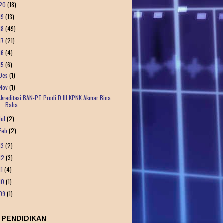
20
(18)
19
(13)
18
(49)
17
(21)
16
(4)
15
(6)
Des
(1)
Nov
(1)
Akreditasi BAN-PT Prodi D.III KPNK Akmar Bina
Baha...
Jul
(2)
Feb
(2)
13
(2)
12
(3)
11
(4)
10
(1)
09
(1)
 PENDIDIKAN