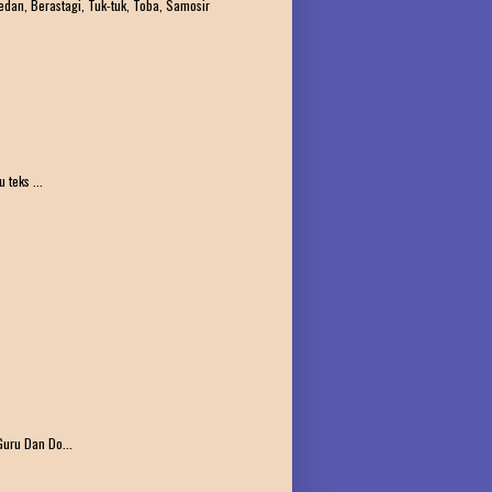
edan, Berastagi, Tuk-tuk, Toba, Samosir
teks ...
uru Dan Do...