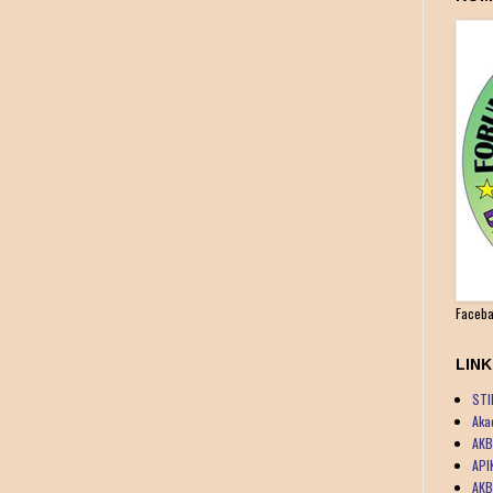
Faceba
LIN
STI
Aka
AKB
API
AKB