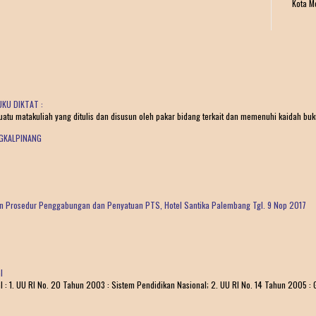
Kota M
KU DIKTAT :
tu matakuliah yang ditulis dan disusun oleh pakar bidang terkait dan memenuhi kaidah buku 
NGKALPINANG
dan Prosedur Penggabungan dan Penyatuan PTS, Hotel Santika Palembang Tgl. 9 Nop 2017
I
1. UU RI No. 20 Tahun 2003 : Sistem Pendidikan Nasional; 2. UU RI No. 14 Tahun 2005 : G