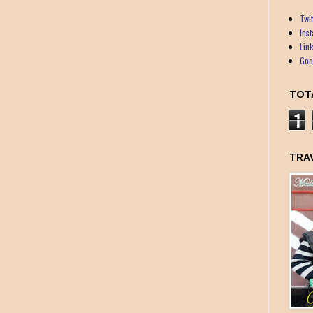
Twit
Ins
Lin
Goo
TOT
1
TRA