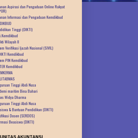
anan Aspirasi dan Pengaduan Online Rakyat
POR)
anan Informasi dan Pengaduan Kemdikbud
DIKBUD
didikan Tinggi (DIKTI)
ti.Kemdikbud
kti Wilayah II
em Verifikasi Ijazah Nasional (SIVIL)
IKTI Kemdikbud
tem PIN Kemdikbud
TER Kemdikbud
EMKERMA
LITABMAS
guruan Tinggi Abdi Nusa
demi maritim Bina Bahari
kes Widya Dharma
guruan Tinggi Abdi Nusa
siswa & Bantuan Pendidikan (DIKTI)
tifikasi Dosen (SERDOS)
ormasi Beasiswa (DIKTI)
UNITAS AKUNTANSI