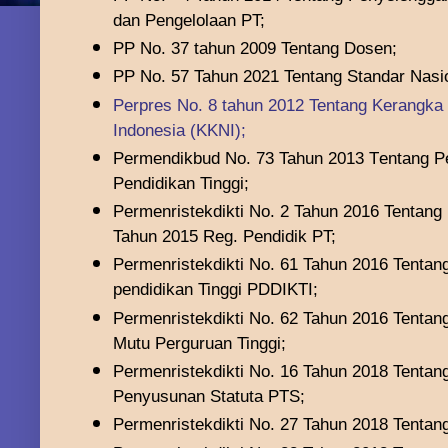
dan Pengelolaan PT;
PP No
.
37
tahun 200
9
Tentang
Dosen
;
PP No. 57 Tahun 2021 Tentang Standar
N
asi
Perpres No
.
8 tahun 2012 Tentang Kerangka K
Indonesia (KKNI);
Permendikbud No.
73 Tahun 2013
T
entang 
Pendidikan Tinggi
;
Permenristekdikti No.
2
Tahun
2016
Tentang
Tahun 2015 Reg. Pendidik PT;
Permenristekdikti No.
61
Tahun
2016 Tentang
pendidikan Tinggi PDDIKTI;
Permenristekdikti No.
62
Tahun
2016 Tentan
Mutu Perguruan Tinggi;
Permenristekdikti
No. 16 Tahun 2018 Tentan
Penyusunan Statuta PTS;
Permenristekdikti
No. 27
Tahun
2018 Tentang