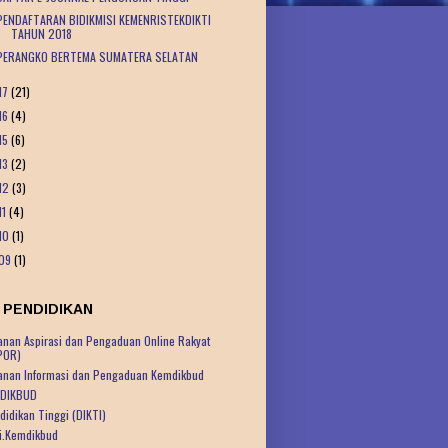
PENDAFTARAN BIDIKMISI KEMENRISTEKDIKTI
TAHUN 2018
PERANGKO BERTEMA SUMATERA SELATAN
17
(21)
16
(4)
15
(6)
13
(2)
12
(3)
11
(4)
10
(1)
09
(1)
 PENDIDIKAN
anan Aspirasi dan Pengaduan Online Rakyat
POR)
anan Informasi dan Pengaduan Kemdikbud
DIKBUD
didikan Tinggi (DIKTI)
ti.Kemdikbud