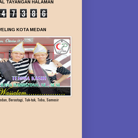
AL TAYANGAN HALAMAN
4
7
3
8
6
VELING KOTA MEDAN
edan, Berastagi, Tuk-tuk, Toba, Samosir