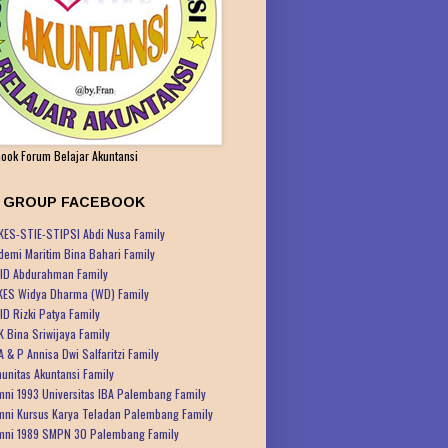
ook Forum Belajar Akuntansi
K GROUP FACEBOOK
KES-STIE-STIPSI Abdi Nusa Family
demi Maritim Bina Bahari Family
ID Abdurahman Family
KES Widya Dharma (WD) Family
ID Rizki Patya Family
K Bina Sriwijaya Family
A & P Annisa Dwi Salfaritzi Family
unitas Akuntansi Family
mni 1993 Universitas IBA Palembang Family
mni Kursus Karya Teladan Palembang Family
mni 1989 SMPN 30 Palembang Family