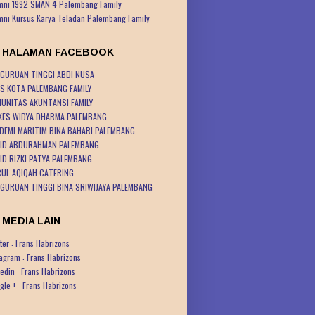
mni 1992 SMAN 4 Palembang Family
mni Kursus Karya Teladan Palembang Family
K HALAMAN FACEBOOK
GURUAN TINGGI ABDI NUSA
S KOTA PALEMBANG FAMILY
UNITAS AKUNTANSI FAMILY
KES WIDYA DHARMA PALEMBANG
DEMI MARITIM BINA BAHARI PALEMBANG
ID ABDURAHMAN PALEMBANG
ID RIZKI PATYA PALEMBANG
UL AQIQAH CATERING
GURUAN TINGGI BINA SRIWIJAYA PALEMBANG
 MEDIA LAIN
ter : Frans Habrizons
tagram : Frans Habrizons
kedin : Frans Habrizons
gle + : Frans Habrizons