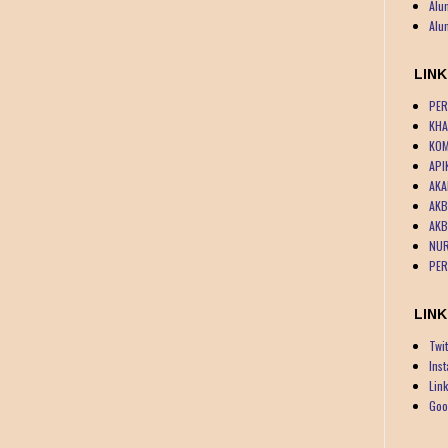
Alu
Alu
LIN
PER
KHA
KOM
API
AKA
AKB
AKB
NUR
PER
LINK
Twit
Ins
Lin
Goo