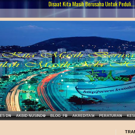
Disaat Kita Masih Berusaha Untuk Peduli..... Yakinlah
KES DN
AKBID NUSINDO
BLOG_FB
AKREDITASI
PERATURAN
KES
TRA