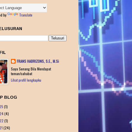
ed by
Translate
ELUSURAN
FIL
FRANS HABRIZONS, S.E., M.Si
Saya Senang Bila Mendapat
teman/sahabat
Lihat profil lengkapku
IP BLOG
25
(1)
24
(4)
22
(1)
21
(24)