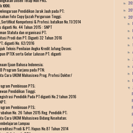
angkatan Dosen Tetap Non PNS;
20
►
k KKNI;
20
elengaraan Pendidikan Jarak Jauh pada PT;
►
sahan Foto Copy Ijazah Perguruan Tinggi;
20
▼
,Sertifikat Kompetensi & Profesi; batalkan No.11/2014
►
 diganti No. 44 Tahun 2015 : SNPT
►
man Statuta dan organisasi PT;
tasi Prodi dan PT; Diganti 32 Tahun 2016
►
T; diganti No. 62/2016
►
uk Teknis Penilaian Angka Kredit Jafung Dosen;
►
un IPTEK serta Gelar Lulusan PT; diganti
►
maan Ejaan Bahasa Indonesia;
►
PMB Program Sarjana pada PTN;
►
Tata Cara UKOM Mahasiswa Prog. Profesi Dokter/
►
 Program Pembinaan PTS;
▼
ewan Pendidikan Tinggi;
egistrasi Pendidik Pada PT:diganti No.2 tahun 2016
NPT;
 Program Pembinaan PTS;
erubahan No. 26 Tahun 2015 Reg. Pendidik PT;
Tata Cara UKOM Mahasiswa Bidang Kesehatan;
Pembelajaran Lampau
kreditasi Prodi & PT; Hapus No.87 Tahun 2014