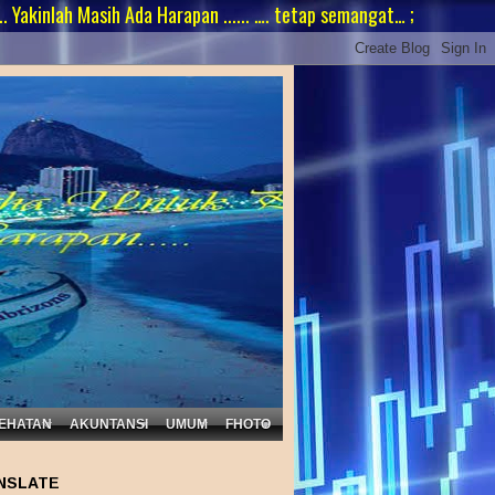
 Masih Ada Harapan ...... …. tetap semangat… ;
EHATAN
AKUNTANSI
UMUM
FHOTO
NSLATE