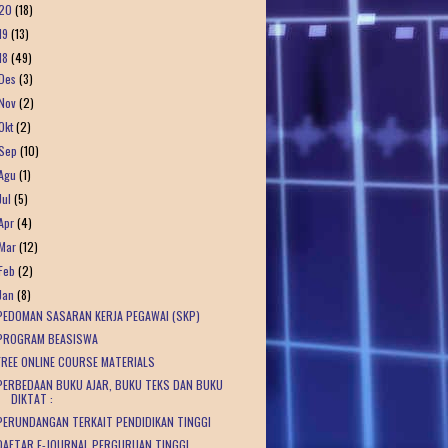
20
(18)
19
(13)
18
(49)
Des
(3)
Nov
(2)
Okt
(2)
Sep
(10)
Agu
(1)
Jul
(5)
Apr
(4)
Mar
(12)
Feb
(2)
Jan
(8)
PEDOMAN SASARAN KERJA PEGAWAI (SKP)
PROGRAM BEASISWA
FREE ONLINE COURSE MATERIALS
PERBEDAAN BUKU AJAR, BUKU TEKS DAN BUKU
DIKTAT :
PERUNDANGAN TERKAIT PENDIDIKAN TINGGI
DAFTAR E-JOURNAL PERGURUAN TINGGI