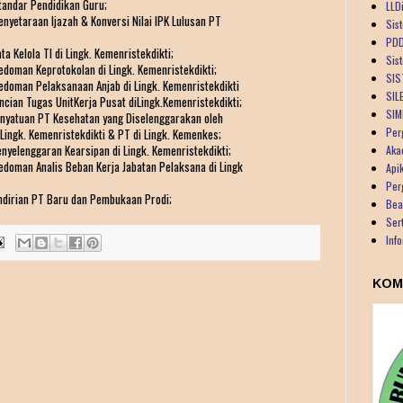
tandar Pendidikan Guru;
LLDi
nyetaraan Ijazah & Konversi Nilai IPK Lulusan PT
Sist
PDD
a Kelola TI di Lingk. Kemenristekdikti;
Sis
edoman Keprotokolan di Lingk. Kemenristekdikti;
SIS
edoman Pelaksanaan Anjab di Lingk. Kemenristekdikti
SIL
ncian Tugas UnitKerja Pusat diLingk.Kemenristekdikti;
SIM
Penyatuan PT Kesehatan yang Diselenggarakan oleh
Per
ngk. Kemenristekdikti & PT di Lingk. Kemenkes;
enyelenggaran Kearsipan di Lingk. Kemenristekdikti;
Aka
edoman Analis Beban Kerja Jabatan Pelaksana di Lingk
Api
Per
endirian PT Baru dan Pembukaan Prodi;
Bea
Ser
Inf
KOM