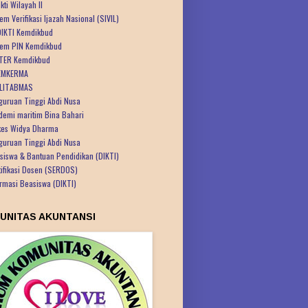
kti Wilayah II
em Verifikasi Ijazah Nasional (SIVIL)
IKTI Kemdikbud
tem PIN Kemdikbud
TER Kemdikbud
EMKERMA
LITABMAS
guruan Tinggi Abdi Nusa
demi maritim Bina Bahari
kes Widya Dharma
guruan Tinggi Abdi Nusa
siswa & Bantuan Pendidikan (DIKTI)
tifikasi Dosen (SERDOS)
ormasi Beasiswa (DIKTI)
UNITAS AKUNTANSI