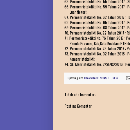
63. Permenristekdikti No. 55 Tahun 2017 : S
66. Permenristekdikti No. 59 Tahun 2017 : Pe
Luar Negeri;
67. Permenristekdikti No. 62 Tahun 2017 : Tat
68. Permenristekdikti No. 65 Tahun 2017 : P
69. Permenristekdikti No. 68 Tahun 2017 : P
70. Permenristekdikti No. 72 Tahun 2017 : Ri
71. Permenristekdikti No. 76 Tahun 2017 : 
Pemda Provinsi, Kab,Kota Kedalam PTN diLi
72. Permenristekdikti No. 78 Tahun 2017 : P
73. Permenristekdikti No. 02 Tahun 2018 : P
Kemenristekdikti;
74. SE. Menristekdikti No. 2/SE/IX/2016 : P
Diposting oleh
FRANS HABRIZONS, S.E., M.Si
Tidak ada komentar:
Posting Komentar