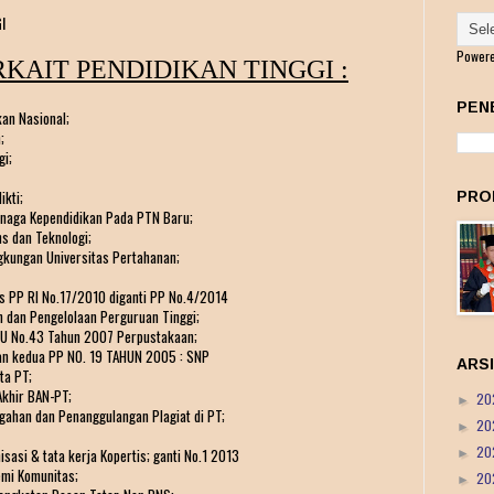
I
Power
AIT PENDIDIKAN TINGGI :
PEN
kan Nasional;
;
gi;
ikti;
PRO
enaga Kependidikan Pada PTN Baru;
s dan Teknologi;
ngkungan Universitas Pertahanan;
as PP RI No.17/2010 diganti PP No.4/2014
n dan Pengelolaan Perguruan Tinggi;
 UU No.43 Tahun 2007 Perpustakaan;
han kedua PP NO. 19 TAHUN 2005 : SNP
ARS
ta PT;
Akhir BAN-PT;
20
►
gahan dan Penanggulangan Plagiat di PT;
20
►
20
sasi & tata kerja Kopertis; ganti No.1 2013
►
emi Komunitas;
20
►