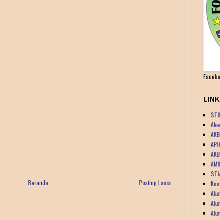
Faceba
LIN
STI
Aka
AKB
API
AKB
AMI
STI
Beranda
Posting Lama
Kom
Alu
Alu
Alu