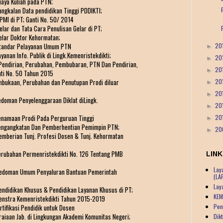
iaya Kuliah pada PTN;
angkalan Data pendidikan Tinggi PDDIKTI;
PMI di PT; Ganti No. 50/ 2014
lar dan Tata Cara Penulisan Gelar di PT;
Gelar Doktor Kehormatan;
 Standar Pelayanan Umum PTN
20
►
yanan Info. Publik di Lingk.Kemenristekdikti;
20
►
 Pendirian, Perubahan, Pembubaran, PTN Dan Pendirian,
20
►
i No. 50 Tahun 2015
embukaan, Perubahan dan Penutupan Prodi diluar
20
►
20
►
edoman Penyelenggaraan Diklat diLingk.
20
►
Penamaan Prodi Pada Perguruan Tinggi
20
►
 Pengangkatan Dan Pemberhentian Pemimpin PTN;
20
►
Pemberian Tunj. Profesi Dosen & Tunj. Kehormatan
Perubahan Permenristekdikti No. 126 Tentang PMB
LINK
Lay
: Pedoman Umum Penyaluran Bantuan Pemerintah
(LA
Lay
endidikan Khusus & Pendidikan Layanan Khusus di PT;
KEM
Renstra Kemenristekdikti Tahun 2015-2019
Pen
rtifikasi Pendidik untuk Dosen
raiaan Jab. di Lingkungan Akademi Komunitas Negeri;
Dik