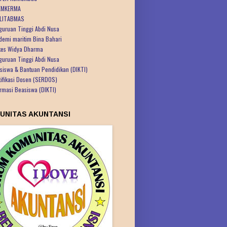
EMKERMA
LITABMAS
guruan Tinggi Abdi Nusa
demi maritim Bina Bahari
kes Widya Dharma
guruan Tinggi Abdi Nusa
siswa & Bantuan Pendidikan (DIKTI)
tifikasi Dosen (SERDOS)
ormasi Beasiswa (DIKTI)
UNITAS AKUNTANSI