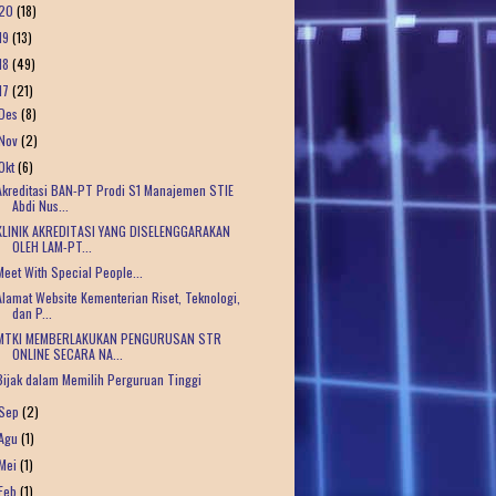
20
(18)
19
(13)
18
(49)
17
(21)
Des
(8)
Nov
(2)
Okt
(6)
Akreditasi BAN-PT Prodi S1 Manajemen STIE
Abdi Nus...
KLINIK AKREDITASI YANG DISELENGGARAKAN
OLEH LAM-PT...
Meet With Special People...
Alamat Website Kementerian Riset, Teknologi,
dan P...
MTKI MEMBERLAKUKAN PENGURUSAN STR
ONLINE SECARA NA...
Bijak dalam Memilih Perguruan Tinggi
Sep
(2)
Agu
(1)
Mei
(1)
Feb
(1)