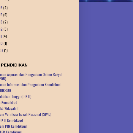
16
(4)
15
(6)
13
(2)
12
(3)
11
(4)
10
(1)
09
(1)
 PENDIDIKAN
anan Aspirasi dan Pengaduan Online Rakyat
POR)
anan Informasi dan Pengaduan Kemdikbud
DIKBUD
didikan Tinggi (DIKTI)
ti.Kemdikbud
kti Wilayah II
em Verifikasi Ijazah Nasional (SIVIL)
IKTI Kemdikbud
tem PIN Kemdikbud
TER Kemdikbud