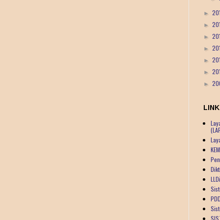
20
►
20
►
20
►
20
►
20
►
20
►
20
►
LINK
Lay
(LA
Lay
KEM
Pen
Dik
LLDi
Sist
PDD
Sis
SIS