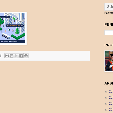
Power
PEN
PRO
ARS
20
►
20
►
20
►
20
►