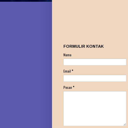
FORMULIR KONTAK
Nama
Email
*
Pesan
*