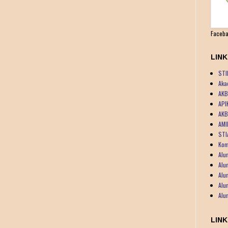
Faceba
LIN
STI
Aka
AKB
API
AKB
AMI
STI
Kom
Alu
Alu
Alu
Alu
Alu
LIN