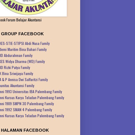
ook Forum Belajar Akuntansi
K GROUP FACEBOOK
KES-STIE-STIPSI Abdi Nusa Family
demi Maritim Bina Bahari Family
ID Abdurahman Family
KES Widya Dharma (WD) Family
ID Rizki Patya Family
K Bina Sriwijaya Family
A & P Annisa Dwi Salfaritzi Family
unitas Akuntansi Family
mni 1993 Universitas IBA Palembang Family
mni Kursus Karya Teladan Palembang Family
mni 1989 SMPN 30 Palembang Family
mni 1992 SMAN 4 Palembang Family
mni Kursus Karya Teladan Palembang Family
K HALAMAN FACEBOOK