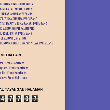
GURUAN TINGGI ABDI NUSA
S KOTA PALEMBANG FAMILY
UNITAS AKUNTANSI FAMILY
KES WIDYA DHARMA PALEMBANG
DEMI MARITIM BINA BAHARI PALEMBANG
ID ABDURAHMAN PALEMBANG
ID RIZKI PATYA PALEMBANG
UL AQIQAH CATERING
GURUAN TINGGI BINA SRIWIJAYA PALEMBANG
 MEDIA LAIN
ter : Frans Habrizons
tagram : Frans Habrizons
kedin : Frans Habrizons
gle + : Frans Habrizons
AL TAYANGAN HALAMAN
4
7
7
0
7