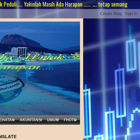
. Yakinlah Masih Ada Harapan ...... …. tetap semangat… ;
EHATAN
AKUNTANSI
UMUM
FHOTO
NSLATE