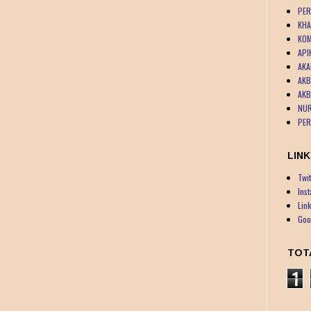
PER
KHA
KOM
API
AKA
AKB
AKB
NUR
PER
LINK
Twit
Ins
Lin
Goo
TOT
1