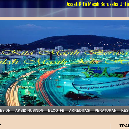
Disaat Kita Masih Berusaha Untuk Peduli....
KES DN
AKBID NUSINDO
BLOG_FB
AKREDITASI
PERATURAN
KES
7
TRA