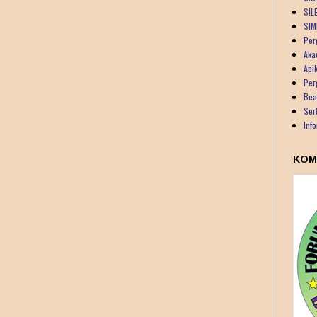
SIL
SIM
Per
Aka
Api
Per
Bea
Ser
Inf
KOM