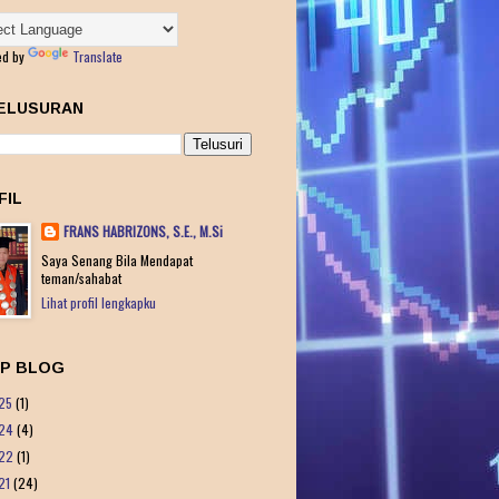
ed by
Translate
ELUSURAN
FIL
FRANS HABRIZONS, S.E., M.Si
Saya Senang Bila Mendapat
teman/sahabat
Lihat profil lengkapku
IP BLOG
25
(1)
24
(4)
22
(1)
21
(24)