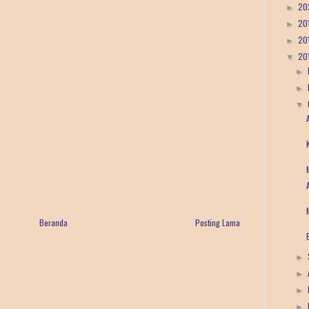
20
►
20
►
20
►
20
▼
►
►
▼
Beranda
Posting Lama
►
►
►
►