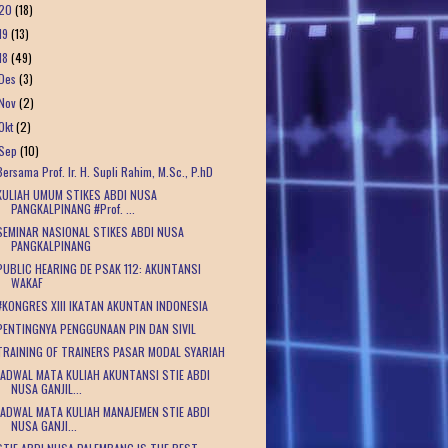
20
(18)
19
(13)
18
(49)
Des
(3)
Nov
(2)
Okt
(2)
Sep
(10)
Bersama Prof. Ir. H. Supli Rahim, M.Sc., P.hD
KULIAH UMUM STIKES ABDI NUSA
PANGKALPINANG #Prof. ...
SEMINAR NASIONAL STIKES ABDI NUSA
PANGKALPINANG
PUBLIC HEARING DE PSAK 112: AKUNTANSI
WAKAF
#KONGRES XIII IKATAN AKUNTAN INDONESIA
PENTINGNYA PENGGUNAAN PIN DAN SIVIL
TRAINING OF TRAINERS PASAR MODAL SYARIAH
JADWAL MATA KULIAH AKUNTANSI STIE ABDI
NUSA GANJIL...
JADWAL MATA KULIAH MANAJEMEN STIE ABDI
NUSA GANJI...