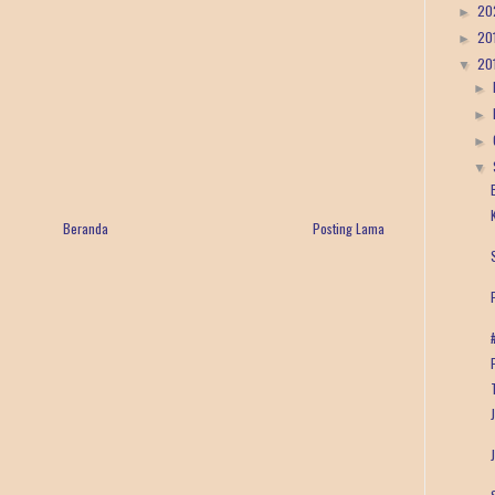
20
►
20
►
20
▼
►
►
►
▼
Beranda
Posting Lama