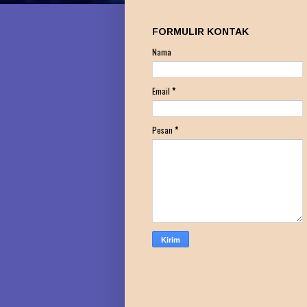
FORMULIR KONTAK
Nama
Email
*
Pesan
*