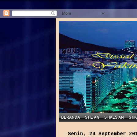
Disaat K
BERANDA
STIE AN
STIKES AN
STI
Senin, 24 September 20