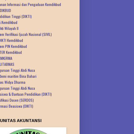
anan Informasi dan Pengaduan Kemdikbud
DIKBUD
didikan Tinggi (DIKTI)
ti.Kemdikbud
kti Wilayah II
em Verifikasi Ijazah Nasional (SIVIL)
IKTI Kemdikbud
tem PIN Kemdikbud
TER Kemdikbud
EMKERMA
LITABMAS
guruan Tinggi Abdi Nusa
demi maritim Bina Bahari
kes Widya Dharma
guruan Tinggi Abdi Nusa
siswa & Bantuan Pendidikan (DIKTI)
tifikasi Dosen (SERDOS)
ormasi Beasiswa (DIKTI)
UNITAS AKUNTANSI