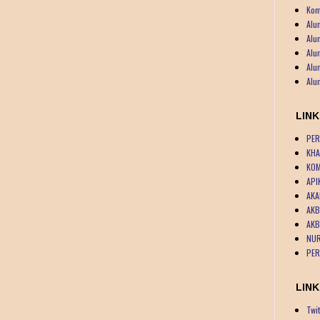
Kom
Alu
Alu
Alu
Alu
Alu
LIN
PER
KHA
KOM
API
AKA
AKB
AKB
NUR
PER
LINK
Twit