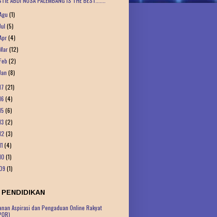
STIE ABDI NUSA PALEMBANG IS THE BEST.......
Agu
(1)
Jul
(5)
Apr
(4)
Mar
(12)
Feb
(2)
Jan
(8)
17
(21)
16
(4)
15
(6)
13
(2)
12
(3)
11
(4)
10
(1)
09
(1)
 PENDIDIKAN
anan Aspirasi dan Pengaduan Online Rakyat
POR)