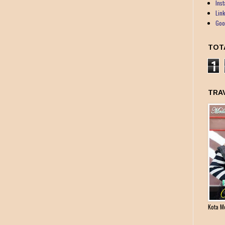
Ins
Lin
Goo
TOT
1
TRA
Kota M