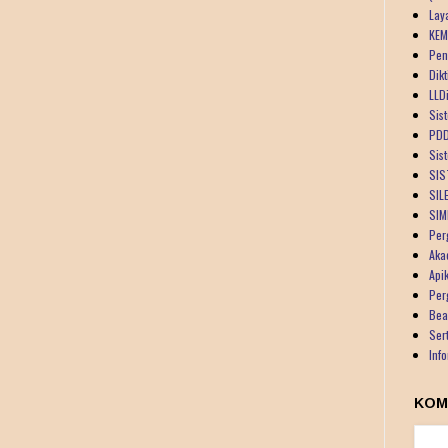
Lay
KEM
Pen
Dik
LLDi
Sist
PDD
Sis
SIS
SIL
SIM
Per
Aka
Api
Per
Bea
Ser
Inf
KOM