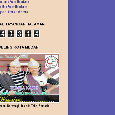
tagram : Frans Habrizons
kedin : Frans Habrizons
gle + : Frans Habrizons
AL TAYANGAN HALAMAN
4
7
3
1
4
VELING KOTA MEDAN
edan, Berastagi, Tuk-tuk, Toba, Samosir