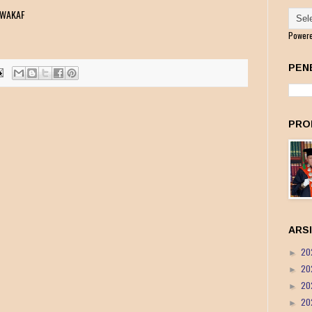
 WAKAF
Power
PEN
PRO
ARS
20
►
20
►
20
►
20
►