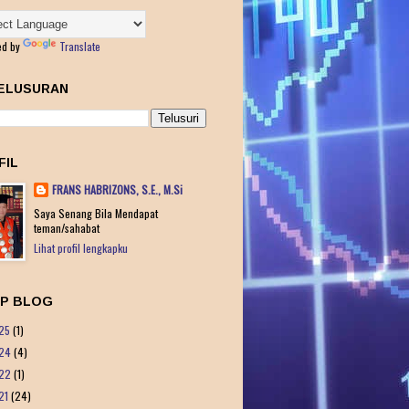
ed by
Translate
ELUSURAN
FIL
FRANS HABRIZONS, S.E., M.Si
Saya Senang Bila Mendapat
teman/sahabat
Lihat profil lengkapku
IP BLOG
25
(1)
24
(4)
22
(1)
21
(24)