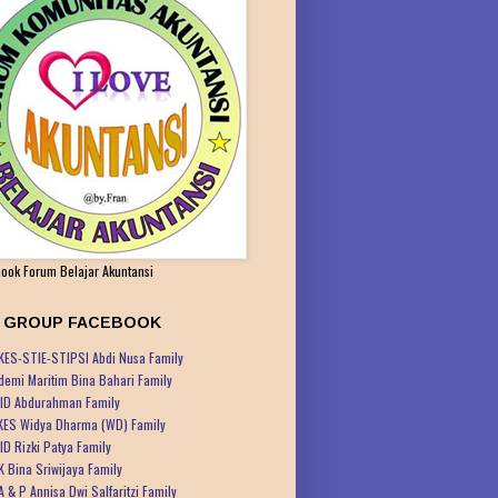
ook Forum Belajar Akuntansi
K GROUP FACEBOOK
KES-STIE-STIPSI Abdi Nusa Family
demi Maritim Bina Bahari Family
ID Abdurahman Family
KES Widya Dharma (WD) Family
ID Rizki Patya Family
K Bina Sriwijaya Family
A & P Annisa Dwi Salfaritzi Family