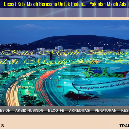
ita Masih Berusaha Untuk Peduli..... Yakinlah Masih Ada Harapan ...
KES DN
AKBID NUSINDO
BLOG_FB
AKREDITASI
PERATURAN
KES
18
TRA