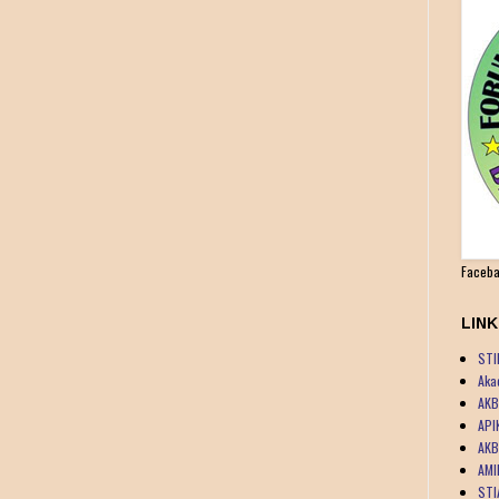
Faceba
LIN
STI
Aka
AKB
API
AKB
AMI
STI